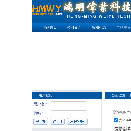
网站首页
公司简介
新闻动态
产品展示
用户登陆
当前位置：
您选购的产
大(小)4P